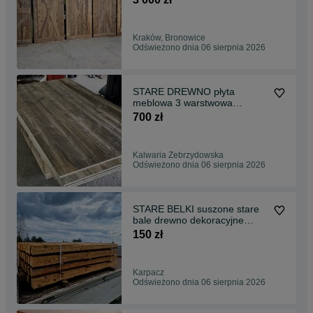
Kraków, Bronowice
Odświeżono dnia 06 sierpnia 2026
STARE DREWNO płyta
meblowa 3 warstwowa
stolarska na meble fronty
700 zł
Kalwaria Zebrzydowska
Odświeżono dnia 06 sierpnia 2026
STARE BELKI suszone stare
bale drewno dekoracyjne
ciosane do wnętrz
150 zł
Karpacz
Odświeżono dnia 06 sierpnia 2026