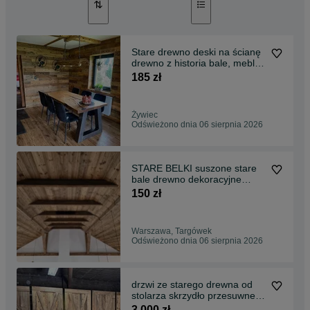
Stare drewno deski na ścianę
drewno z historia bale, meble,
półki,wood
185 zł
Żywiec
Odświeżono dnia 06 sierpnia 2026
STARE BELKI suszone stare
bale drewno dekoracyjne
ciosane do wnętrz
150 zł
Warszawa, Targówek
Odświeżono dnia 06 sierpnia 2026
drzwi ze starego drewna od
stolarza skrzydło przesuwne
na wymiar
3 000 zł