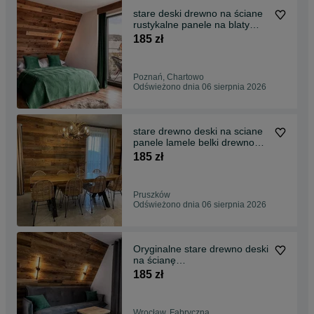
stare deski drewno na ściane
rustykalne panele na blaty
ściany
185 zł
Poznań, Chartowo
Odświeżono dnia 06 sierpnia 2026
stare drewno deski na sciane
panele lamele belki drewno
rustykalne
185 zł
Pruszków
Odświeżono dnia 06 sierpnia 2026
Oryginalne stare drewno deski
na ścianę
rustykalne,blaty,meble,stoliki
185 zł
Wrocław, Fabryczna