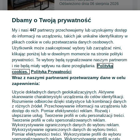
Odświeżono dnia 06 sierpnia 2026
Dbamy o Twoją prywatność
Stare belki konstrukcyjne
ciosane siekierą | suszone
My i nasi
447
partnerzy przechowujemy lub uzyskujemy dostęp
stare drewno dekoracyjne do
150 zł
do informacji na urządzeniu, takich jak unikalne identyfikatory w
wnętrz dekoracja wnętrz, loft,
plikach cookie w celu przetwarzania danych osobowych.
rustykalne
Użytkownik może zaakceptować wybory lub zarządzać nimi,
Warszawa, Mokotów
klikając poniżej lub w dowolnym momencie na stronie polityki
Odświeżono dnia 06 sierpnia 2026
prywatności. Te wybory będą sygnalizowane naszym partnerom
i nie będą miały wpływu na dane przeglądania.
Polityka
cookies,
Polityka Prywatności
Drzwi przesuwne ze starych
Wraz z naszymi partnerami przetwarzamy dane w celu
desek stare drewno skrzydło
zapewnienia:
drzwi drewniane
3 000 zł
Użycie dokładnych danych geolokalizacyjnych. Aktywne
skanowanie charakterystyki urządzenia do celów identyfikacji.
Rozumienie odbiorców dzięki statystyce lub kombinacji danych
Zakopane
z różnych źródeł. Przechowywanie informacji na urządzeniu lub
Odświeżono dnia 06 sierpnia 2026
dostęp do nich. Pomiar efektywności reklam. Rozwój i
ulepszanie usług. Tworzenie profili w celu personalizacji treści.
Tworzenie profili w celu spersonalizowanych reklam.
Wykorzystywanie ograniczonych danych do wyboru reklam.
Wykorzystywanie ograniczonych danych do wyboru treści.
Pomiar efektywności treści. Wykorzystanie profili do wyboru
1
2
3
4
spersonalizowanych reklam. Wykorzystywanie profili w celu